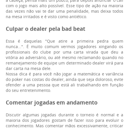
a cabeça, pensa mais um pouco, para depois anunciar o call
com o jogo mais alto possível. Esse tipo de ação na maioria
das vezes não vai te dar uma penalidade, mas deixa todos
na mesa irritados e é visto como antiético.
Culpar o dealer pela bad beat
Essa é daquelas "Que atire a primeira pedra quem
nunca...". É muito comum vermos jogadores xingando os
profissionais do clube por uma carta virada que deu a
vitória ao adversário, ou até mesmo reclamando quando no
remanejamento de equipe um determinado dealer virá para
dar carta na mesa dele.
Nossa dica é para você não jogar a matemática e variância
do poker nas costas do dealer, ainda que seja doloroso, evite
ofender a uma pessoa que está ali trabalhando em função
do seu entretenimento.
Comentar jogadas em andamento
Discutir algumas jogadas durante o torneio é normal e a
maioria dos jogadores gostam de fazer isso para evoluir o
conhecimento. Mas comentar mãos excessivamente, criticar