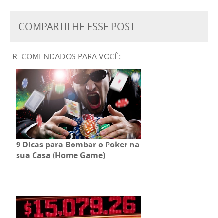
COMPARTILHE ESSE POST
RECOMENDADOS PARA VOCÊ:
9 Dicas para Bombar o Poker na
sua Casa (Home Game)