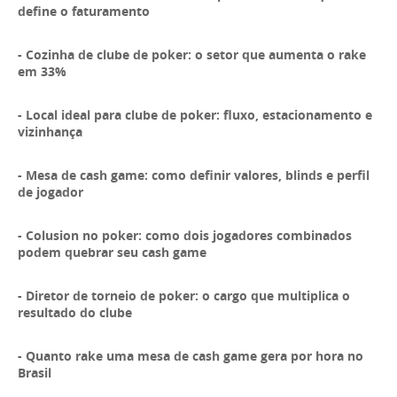
define o faturamento
- Cozinha de clube de poker: o setor que aumenta o rake
em 33%
- Local ideal para clube de poker: fluxo, estacionamento e
vizinhança
- Mesa de cash game: como definir valores, blinds e perfil
de jogador
- Colusion no poker: como dois jogadores combinados
podem quebrar seu cash game
- Diretor de torneio de poker: o cargo que multiplica o
resultado do clube
- Quanto rake uma mesa de cash game gera por hora no
Brasil