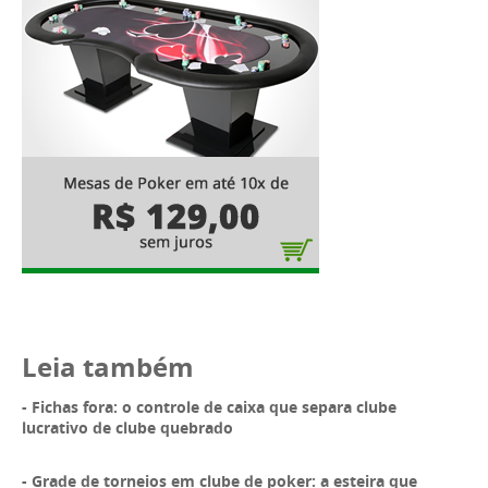
Leia também
- Fichas fora: o controle de caixa que separa clube
lucrativo de clube quebrado
- Grade de torneios em clube de poker: a esteira que