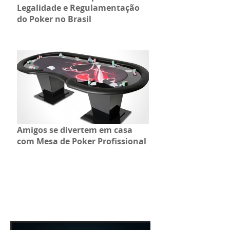
Legalidade e Regulamentação
do Poker no Brasil
Amigos se divertem em casa
com Mesa de Poker Profissional