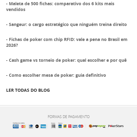
- Maleta de 500 fichas: comparativo dos 6 kits mais
vendidos
- Sangeur: o cargo estratégico que ninguém treina direito
- Fichas de poker com chip RFID: vale a pena no Brasil em
2026?
- Cash game vs torneio de poker: qual escolher e por quê
- Como escolher mesa de poker: guia definitivo
LER TODAS DO BLOG
FORMAS DE PAGAMENTO