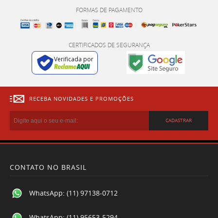
FORMAS DE PAGAMENTO
CERTIFICADOS DE SEGURANÇA
Verificada por
RECEBA NOVIDADES E PROMOÇÕES
CADASTRAR
CONTATO NO BRASIL
WhatsApp:
(11) 97138-0712
WhatsApp:
(11) 95653-5294