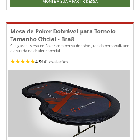
MONTE A SUA A PARTIR DESSA
Mesa de Poker Dobrável para Torneio
Tamanho Oficial - Bra8
9 Lugares. Mesa de Poker com perna dobrável, tecido personalizado
e entrada de dealer especial.
4.9
141 avaliações