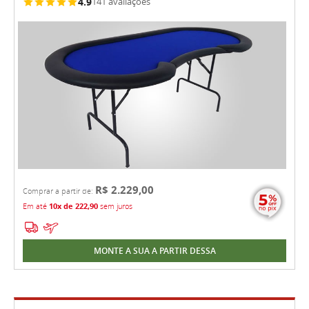
4.9
141 avaliações
R$ 2.229,00
Comprar a partir de:
Em até
10x de 222,90
sem juros
MONTE A SUA A PARTIR DESSA