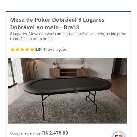
Mesa de Poker Dobrável 8 Lugares
Dobrável ao meio - Bra13
8 Lugares. Mesa dobrável com perna dobrável ao meio, tecido preto
e couríssimo preto brilho.
4.9
141 avaliações
R$ 2.478,00
Comprar a partir de: