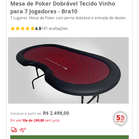
Mesa de Poker Dobrável Tecido Vinho
para 7 Jogadores - Bra10
7 Lugares. Mesa de Poker com perna dobrável e entrada de dealer.
4.9
141 avaliações
R$ 2.498,00
Comprar a partir de:
Em até
10x de 249,80
sem juros