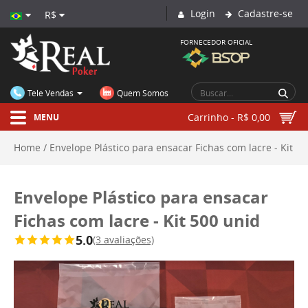
Login
Cadastre-se
R$
FORNECEDOR OFICIAL
CIRCUIT BRAZIL
Tele Vendas
Quem Somos
Carrinho - R$ 0,00
MENU
Home
Envelope Plástico para ensacar Fichas com lacre - Kit
500 unid
Envelope Plástico para ensacar
Fichas com lacre - Kit 500 unid
5.0
(3 avaliações)