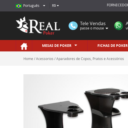
FORNECEDOR
Português
R$
Tele Vendas
passe o mouse
v
MESAS DE POKER
FICHAS DE POKER
Home
Acessorios
Aparadores de Copos, Pratos e Acessórios