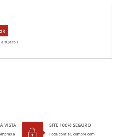
ok
e sujeito a
a
À VISTA
SITE 100% SEGURO
ompras à
Pode confiar, compre com