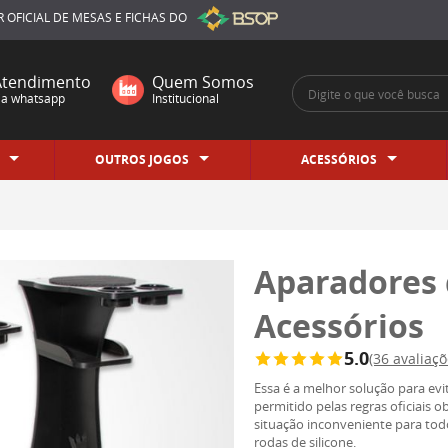
CIRCUIT BRAZIL
 OFICIAL
DE MESAS E FICHAS DO
Atendimento
Quem Somos
ia whatsapp
Institucional
OUTROS JOGOS
ACESSÓRIOS
Aparadores 
Acessórios
5.0
(36 avaliaçõ
Essa é a melhor solução para ev
permitido pelas regras oficiais
situação inconveniente para to
rodas de silicone.