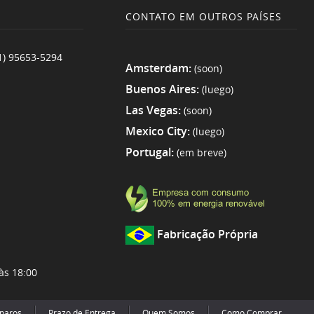
CONTATO EM OUTROS PAÍSES
1) 95653-5294
Amsterdam:
(soon)
Buenos Aires:
(luego)
Las Vegas:
(soon)
Mexico City:
(luego)
Portugal:
(em breve)
Fabricação Própria
às 18:00
eparos
Prazo de Entrega
Quem Somos
Como Comprar