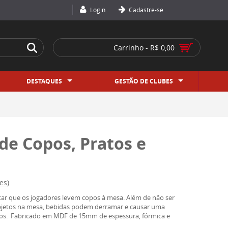
Login
Cadastre-se
Carrinho - R$ 0,00
DESTAQUES
GESTÃO DE CLUBES
de Copos, Pratos e
es)
itar que os jogadores levem copos à mesa. Além de não ser
 objetos na mesa, bebidas podem derramar e causar uma
dos. Fabricado em MDF de 15mm de espessura, fórmica e