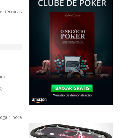
s técnicas
mo)
o)
joga 1 hora