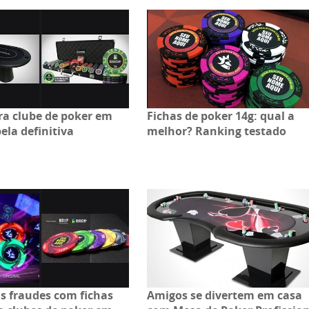
a clube de poker em
Fichas de poker 14g: qual a
ela definitiva
melhor? Ranking testado
is fraudes com fichas
Amigos se divertem em casa