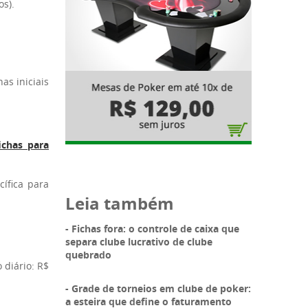
os).
as iniciais
ichas para
ífica para
Leia também
- Fichas fora: o controle de caixa que
separa clube lucrativo de clube
quebrado
diário: R$
- Grade de torneios em clube de poker:
a esteira que define o faturamento