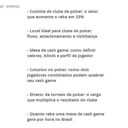
or evento.
- Cozinha de clube de poker: o setor
que aumenta o rake em 33%
- Local ideal para clube de poker:
fluxo, estacionamento e vizinhança
- Mesa de cash game: como definir
valores, blinds e perfil de jogador
- Colusion no poker: como dois
jogadores combinados podem quebrar
seu cash game
- Diretor de torneio de poker: o cargo
que multiplica o resultado do clube
- Quanto rake uma mesa de cash game
gera por hora no Brasil