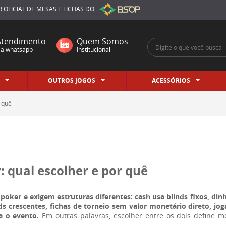
CIRCUIT BRAZIL
 OFICIAL
DE MESAS E FICHAS DO
Atendimento
Quem Somos
ia whatsapp
Institucional
OUTROS JOGOS
ACESSÓRIOS
r quê
: qual escolher e por quê
poker e exigem estruturas diferentes: cash usa blinds fixos, dinh
ds crescentes, fichas de torneio sem valor monetário direto, jo
a o evento.
Em outras palavras, escolher entre os dois define me