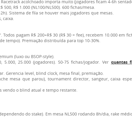
. Racetrack acolchoado importa muito (jogadores ficam 4-6h sentad
R$ 500, R$ 1.000 (NL100/NL500). 600 fichas/mesa.
2h). Sistema de fila se houver mais jogadores que mesas.
 caixa.
. Todos pagam R$ 200+R$ 30 (R$ 30 = fee), recebem 10.000 em fich
p de tempo). Premiação distribuída para top 10-30%.
emium (luxo ou BSOP-style).
, 5.000, 25.000 (jogadores). 50-75 fichas/jogador. Ver
quantas f
r. Gerencia level, blind clock, mesa final, premiação.
che mesa que parou), tournament director, sangeur, caixa espec
 vendo o blind atual e tempo restante.
dependendo do stake). Em mesa NL500 rodando 8h/dia, rake médio 