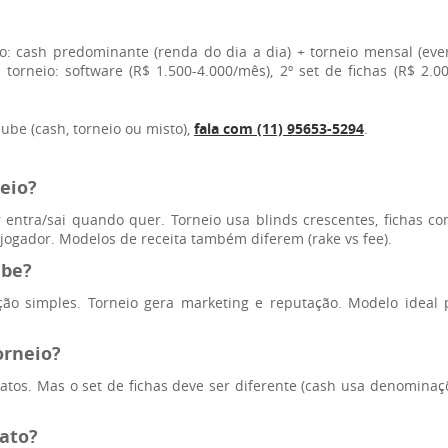
: cash predominante (renda do dia a dia) + torneio mensal (eve
torneio: software (R$ 1.500-4.000/mês), 2º set de fichas (R$ 2.00
ube (cash, torneio ou misto),
fala com (11) 95653-5294
.
eio?
or entra/sai quando quer. Torneio usa blinds crescentes, fichas c
 jogador. Modelos de receita também diferem (rake vs fee).
ube?
ão simples. Torneio gera marketing e reputação. Modelo ideal 
orneio?
atos. Mas o set de fichas deve ser diferente (cash usa denomina
ato?