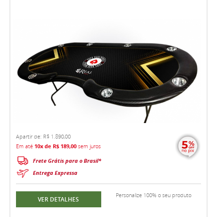
Apartir de: R$ 1.890,00
Em até
10x de R$ 189,00
sem juros
Frete Grátis para o Brasil*
Entrega Expressa
Personalize 100% o seu produto
VER DETALHES