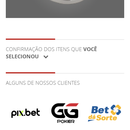
CONFIRMAÇÃO DOS ITENS QUE
VOCÊ
SELECIONOU
ALGUNS DE NOSSOS CLIENTES