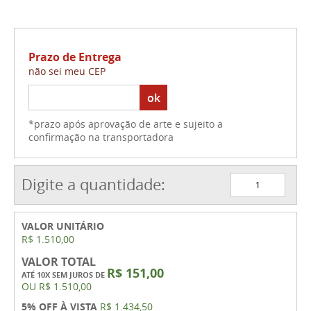
Prazo de Entrega
não sei meu CEP
ok
*prazo após aprovação de arte e sujeito a
confirmação na transportadora
Digite a quantidade:
VALOR UNITÁRIO
R$ 1.510,00
VALOR TOTAL
R$ 151,00
ATÉ 10X SEM JUROS DE
OU
R$ 1.510,00
5% OFF À VISTA
R$ 1.434,50