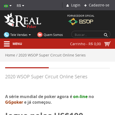
Login
Cadastre-se
R$
FORNECEDOR OFICIAL
CIRCUIT BRAZIL
Tele Vendas
Quem Somos
Carrinho - R$ 0,00
MENU
Home
2020 WSOP Super Circuit Online Series
2020 WSOP Super Circuit Online Series
A série mundial de poker agora é
on-line
no
GGpoker
e já começou.