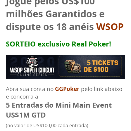
Jogue pelos US$100
milhões Garantidos e
dispute os 18 anéis
WSOP
SORTEIO exclusivo Real Poker!
Abra sua conta no
GGPoker
pelo link abaixo
e concorra a
5 Entradas do Mini Main Event
US$1M GTD
(no valor de US$100,00 cada entrada)