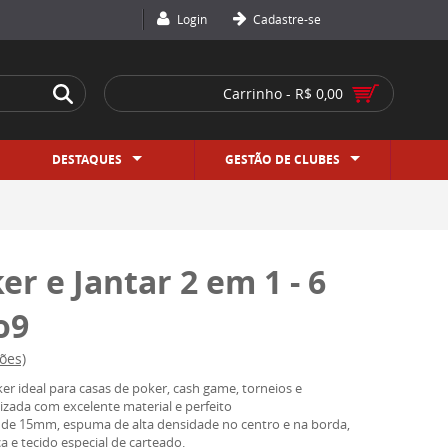
Login
Cadastre-se
Carrinho - R$ 0,00
DESTAQUES
GESTÃO DE CLUBES
r e Jantar 2 em 1 - 6
o9
ões)
ker ideal para casas de poker, cash game, torneios e
izada com excelente material e perfeito
de 15mm, espuma de alta densidade no centro e na borda,
 e tecido especial de carteado.