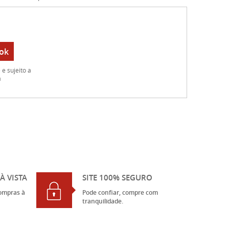
ok
e sujeito a
a
À VISTA
SITE 100% SEGURO
ompras à
Pode confiar, compre com
tranquilidade.