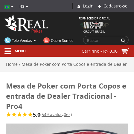
Login
Cadastre-se
R$
FORNECEDOR OFICIAL
CIRCUIT BRAZIL
Tele Vendas
Quem Somos
Carrinho - R$ 0,00
MENU
Home
Mesa de Poker com Porta Copos e entrada de Dealer
Tradicional - Pro4
Mesa de Poker com Porta Copos e
entrada de Dealer Tradicional -
Pro4
5.0
(549 avaliações)