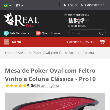
Login
Cadastre-se
R$
FORNECEDOR OFICIAL
CIRCUIT BRAZIL
Tele Vendas
Quem Somos
Carrinho - R$ 0,00
MENU
Home
Mesa de Poker Oval com Feltro Vinho e Coluna
Clássica - Pro10
Mesa de Poker Oval com Feltro
Vinho e Coluna Clássica - Pro10
5.0
(549 avaliações)