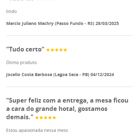
lindo
Marcio Juliano Machry (Passo Fundo - RS) 28/03/2025
"Tudo certo"
Ótimo produto
Jocelio Costa Barbosa (Lagoa Seca - PB) 04/12/2024
"Super feliz com a entrega, a mesa ficou
a cara do grande hotal, gostamos
demais."
Estou apaixonada nessa mess