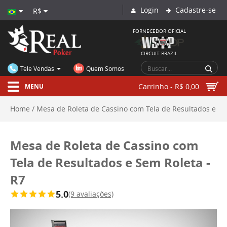
Login
Cadastre-se
R$
FORNECEDOR OFICIAL
CIRCUIT BRAZIL
Tele Vendas
Quem Somos
Carrinho - R$ 0,00
MENU
Home
Mesa de Roleta de Cassino com Tela de Resultados e
Sem Roleta - R7
Mesa de Roleta de Cassino com
Tela de Resultados e Sem Roleta -
R7
5.0
(9 avaliações)