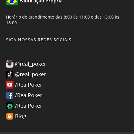
Fabricação Própria
Horário de atendimento das 8:00 às 11:00 e das 13:00 às
18:00
SIGA NOSSAS REDES SOCIAIS
@real_poker
@real_poker
/RealPoker
/RealPoker
/RealPoker
Blog