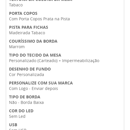
Tabaco
PORTA COPOS
Com Porta Copos Prata na Pista
PISTA PARA FICHAS
Madeirada Tabaco
COURÍSSIMO DA BORDA
Marrom
TIPO DO TECIDO DA MESA
Personalizado (Carteado) + Impermeabilização
DESENHO DE FUNDO
Cor Personalizada
PERSONALIZE COM SUA MARCA
Com Logo - Enviar depois
TIPO DE BORDA
Não - Borda Baixa
COR DO LED
Sem Led
USB