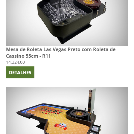
Mesa de Roleta Las Vegas Preto com Roleta de
Cassino 55cm - R11
14.324,00
DETALHES