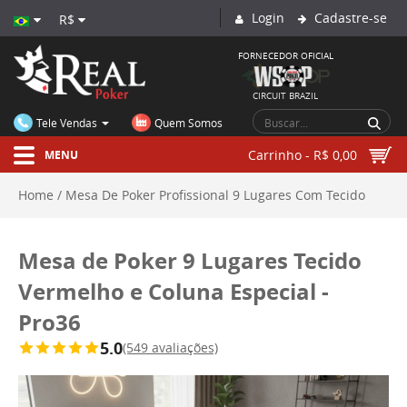
Login
Cadastre-se
R$
FORNECEDOR OFICIAL
CIRCUIT BRAZIL
Tele Vendas
Quem Somos
Carrinho - R$ 0,00
MENU
Home
Mesa De Poker Profissional 9 Lugares Com Tecido
Vermelho E Coluna Especial Pro36
Mesa de Poker 9 Lugares
Mesa de Poker 9 Lugares Tecido
Vermelho e Coluna Especial -
Tecido Vermelho e Coluna Especial - Pro36
Pro36
5.0
(549 avaliações)