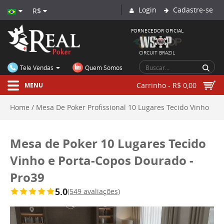
Login
Cadastre-se
R$
FORNECEDOR OFICIAL
CIRCUIT BRAZIL
Tele Vendas
Quem Somos
Carrinho - R$ 0,00
MENU
Home
Mesa De Poker Profissional 10 Lugares Tecido Vinho
E Porta Copos Dourado Pro39
Mesa de Poker 10 Lugares
Mesa de Poker 10 Lugares Tecido
Vinho e Porta-Copos Dourado -
Tecido Vinho e Porta-Copos Dourado - Pro39
Pro39
5.0
(549 avaliações)