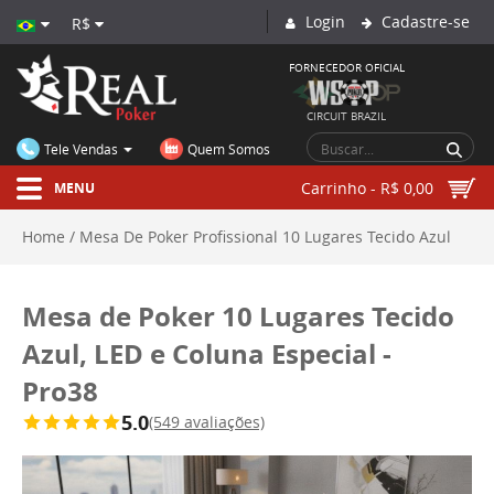
Login
Cadastre-se
R$
FORNECEDOR OFICIAL
CIRCUIT BRAZIL
Tele Vendas
Quem Somos
Carrinho - R$ 0,00
MENU
Home
Mesa De Poker Profissional 10 Lugares Tecido Azul
Com Led E Coluna Especial Pro38
Mesa de Poker 10
Mesa de Poker 10 Lugares Tecido
Azul, LED e Coluna Especial -
Lugares Tecido Azul, LED e Coluna Especial - Pro38
Pro38
5.0
(549 avaliações)