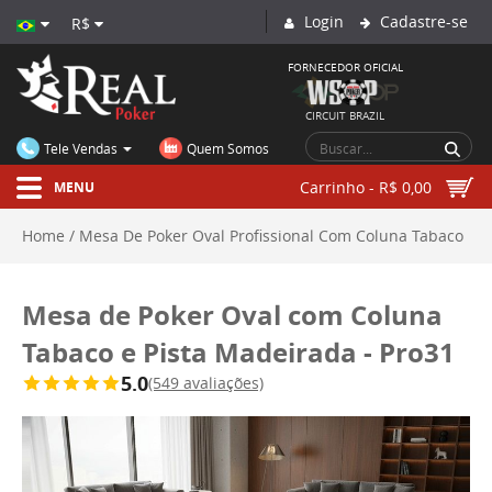
Login
Cadastre-se
R$
FORNECEDOR OFICIAL
CIRCUIT BRAZIL
Tele Vendas
Quem Somos
Carrinho - R$ 0,00
MENU
Home
Mesa De Poker Oval Profissional Com Coluna Tabaco
Especial E Pista Madeirada Pro31
Mesa de Poker Oval com
Mesa de Poker Oval com Coluna
Tabaco e Pista Madeirada - Pro31
Coluna Tabaco e Pista Madeirada - Pro31
5.0
(549 avaliações)