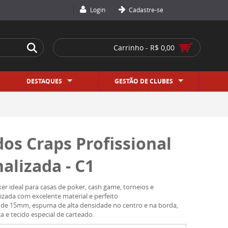
Login
Cadastre-se
Carrinho - R$ 0,00
DESTAQUES
GESTÃO DE CLUBES
os Craps Profissional
alizada - C1
ker ideal para casas de poker, cash game, torneios e
izada com excelente material e perfeito
de 15mm, espuma de alta densidade no centro e na borda,
 e tecido especial de carteado.