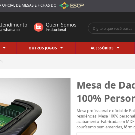
 OFICIAL
DE MESAS E FICHAS DO
Atendimento
Quem Somos
ia whatsapp
Institucional
OUTROS JOGOS
ACESSÓRIOS
C1
Mesa de Dad
100% Person
Mesa profissional e oficial de Po
residências. Mesa 100% personal
acabamento. Fabricada em MDF 
couríssimo sem emendas, fórmica