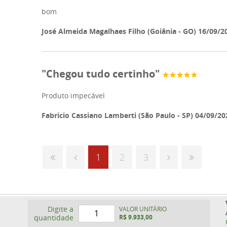
bom
José Almeida Magalhaes Filho (Goiânia - GO) 16/09/2
"Chegou tudo certinho"
Produto impecável
Fabricio Cassiano Lamberti (São Paulo - SP) 04/09/20
1
2
3
Digite a
VALOR UNITÁRIO
quantidade
R$ 9.933,00