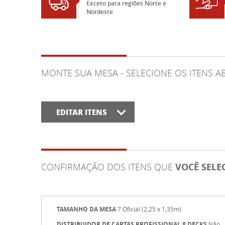
Exceto para regiões Norte e
Nordeste
MONTE SUA MESA - SELECIONE OS ITENS 
EDITAR ITENS
CONFIRMAÇÃO DOS ITENS QUE
VOCÊ SEL
TAMANHO DA MESA
7 Oficial (2,25 x 1,35m)
DISTRIBUIDOR DE CARTAS PROFISSIONAL 8 DECKS
Não