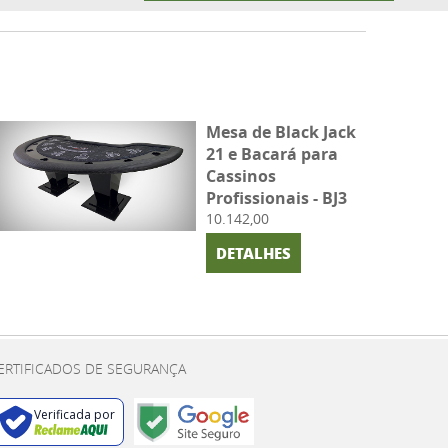
Mesa de Black Jack
21 e Bacará para
Cassinos
Profissionais - BJ3
10.142,00
DETALHES
ERTIFICADOS DE SEGURANÇA
Verificada por