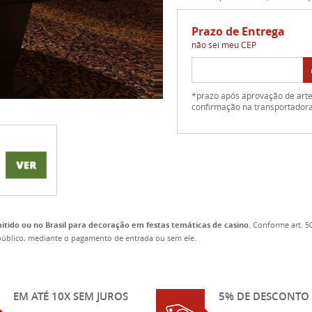
Prazo de Entrega
não sei meu CEP
*prazo após aprovação de arte 
confirmação na transportador
tido ou no Brasil para decoração em festas temáticas de casino.
Conforme art. 50
o público, mediante o pagamento de entrada ou sem ele.
EM ATÉ 10X SEM JUROS
5% DE DESCONTO 