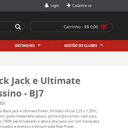
Login
Cadastre-se
Carrinho - R$ 0,00
DESTAQUES
GESTÃO DE CLUBES
ck Jack e Ultimate
sino - BJ7
es)
 Black Jack e Ultimate Poker, formato oficial 2,25 x 1,35m,
co, pista madeirada tabaco, porta-copos preto, rack para
do 100% personalizado e altura alta para uso com banqueta.
 privados e eventos premium pela Real Poker.