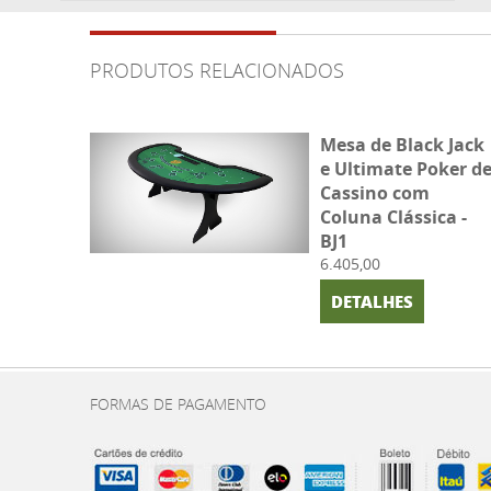
PRODUTOS RELACIONADOS
Mesa de Black Jack
e Ultimate Poker d
Cassino com
Coluna Clássica -
BJ1
6.405,00
DETALHES
FORMAS DE PAGAMENTO