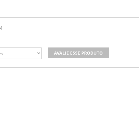
M
AVALIE ESSE PRODUTO