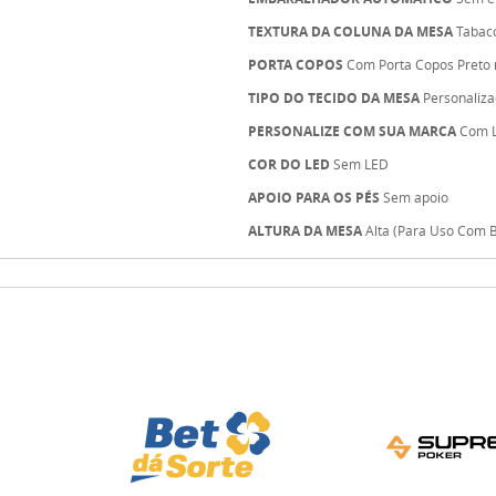
TEXTURA DA COLUNA DA MESA
Tabac
PORTA COPOS
Com Porta Copos Preto n
TIPO DO TECIDO DA MESA
Personaliz
PERSONALIZE COM SUA MARCA
Com 
COR DO LED
Sem LED
APOIO PARA OS PÉS
Sem apoio
ALTURA DA MESA
Alta (Para Uso Com 