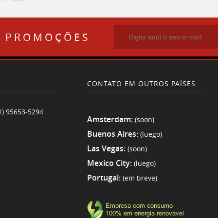
E PROMOÇÕES
CONTATO EM OUTROS PAÍSES
1) 95653-5294
Amsterdam:
(soon)
Buenos Aires:
(luego)
Las Vegas:
(soon)
Mexico City:
(luego)
Portugal:
(em breve)