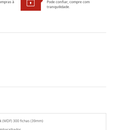
ompras à
Pode confiar, compre com
tranquilidade.
 (MDF) 300 fichas (39mm)
mbaralhador