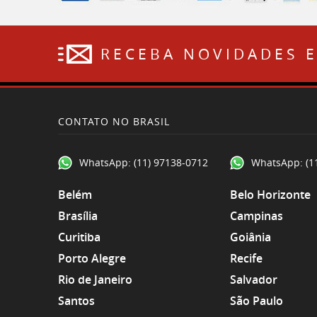
RECEBA NOVIDADES 
CONTATO NO BRASIL
WhatsApp:
(11) 97138-0712
WhatsApp:
(1
Belém
Belo Horizonte
Brasília
Campinas
Curitiba
Goiânia
Porto Alegre
Recife
Rio de Janeiro
Salvador
Santos
São Paulo