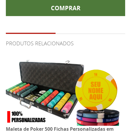
COMPRAR
PRODUTOS RELACIONADOS
Maleta de Poker 500 Fichas Personalizadas em