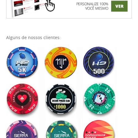
Alguns de nossos clientes: