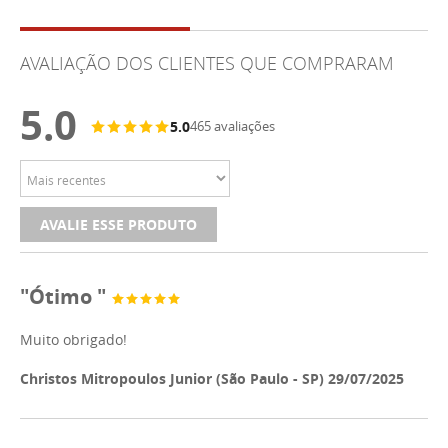
AVALIAÇÃO DOS CLIENTES QUE COMPRARAM
5.0
5.0
465 avaliações
AVALIE ESSE PRODUTO
"Ótimo "
Muito obrigado!
Christos Mitropoulos Junior (São Paulo - SP) 29/07/2025