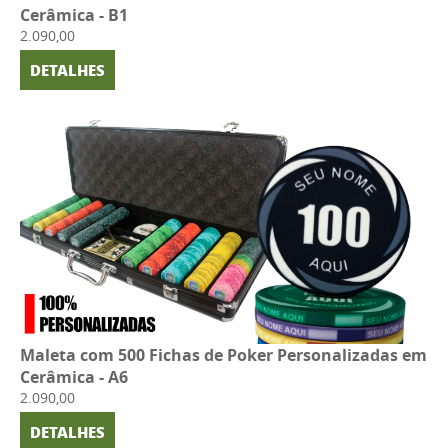
Cerâmica - B1
2.090,00
DETALHES
Maleta com 500 Fichas de Poker Personalizadas em
Cerâmica - A6
2.090,00
DETALHES