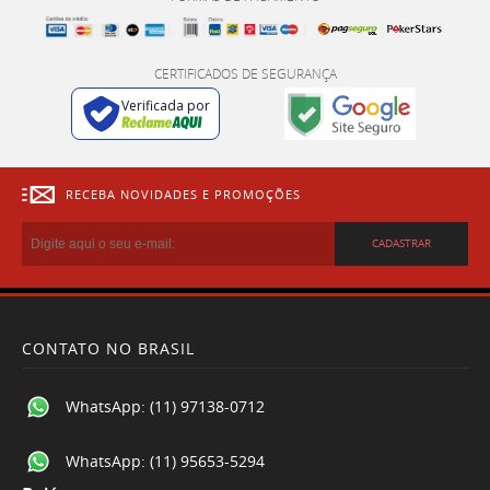
CERTIFICADOS DE SEGURANÇA
Verificada por
RECEBA NOVIDADES E PROMOÇÕES
CADASTRAR
CONTATO NO BRASIL
WhatsApp:
(11) 97138-0712
WhatsApp:
(11) 95653-5294