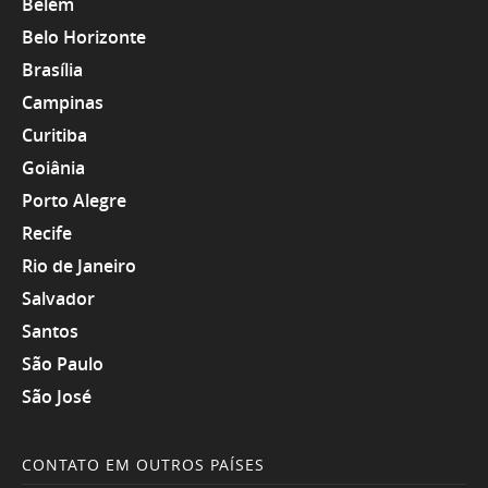
Belém
Belo Horizonte
Brasília
Campinas
Curitiba
Goiânia
Porto Alegre
Recife
Rio de Janeiro
Salvador
Santos
São Paulo
São José
CONTATO EM OUTROS PAÍSES