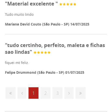
"Material excelente "
Tudo muito lindo
Mariana David Couto (São Paulo - SP) 14/07/2025
"tudo certinho, perfeito, maleta e fichas
sao lindas"
fiquei mt feliz.
Felipe Drummond (São Paulo - SP) 01/07/2025
1
2
3