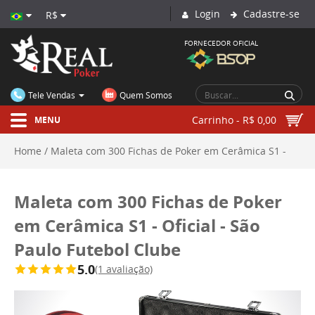
Login
Cadastre-se
R$
FORNECEDOR OFICIAL
CIRCUIT BRAZIL
Tele Vendas
Quem Somos
Carrinho - R$ 0,00
MENU
Home
Maleta com 300 Fichas de Poker em Cerâmica S1 -
Oficial - São Paulo Futebol Clube
Maleta com 300 Fichas de Poker
em Cerâmica S1 - Oficial - São
Paulo Futebol Clube
5.0
(1 avaliação)