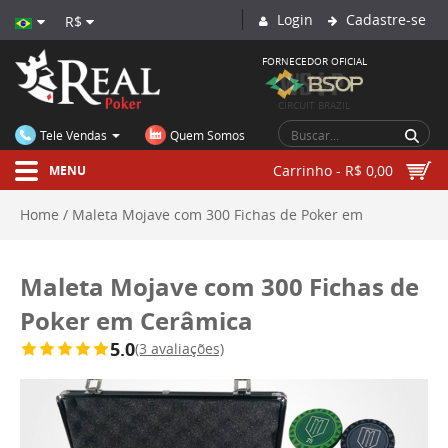
Login
Cadastre-se
R$
FORNECEDOR OFICIAL
CIRCUIT BRAZIL
Tele Vendas
Quem Somos
Carrinho - R$ 0,00
MENU
Home
Maleta Mojave com 300 Fichas de Poker em
Cerâmica
Maleta Mojave com 300 Fichas de
Poker em Cerâmica
5.0
(3 avaliações)