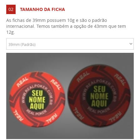
02
TAMANHO DA FICHA
As fichas de 39mm possuem 10g e são o padrão
internacional. Temos também a opção de 43mm que tem
12g.