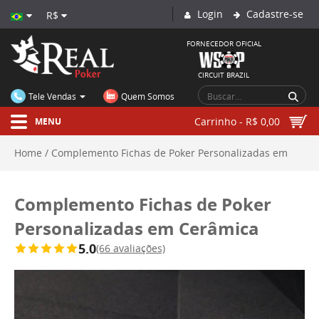
Login
Cadastre-se
R$
FORNECEDOR OFICIAL
CIRCUIT BRAZIL
Tele Vendas
Quem Somos
Carrinho - R$ 0,00
MENU
Home
Complemento Fichas de Poker Personalizadas em
Cerâmica
Complemento Fichas de Poker
Personalizadas em Cerâmica
5.0
(66 avaliações)