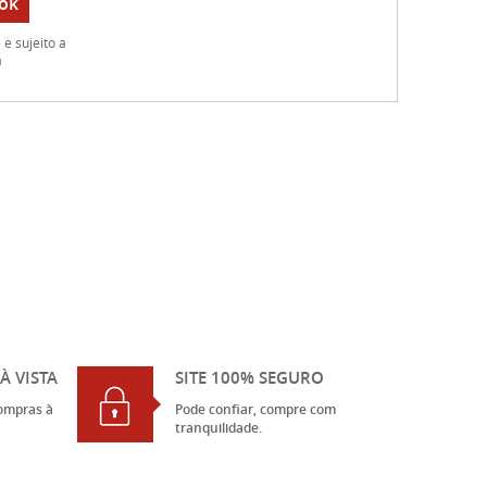
ok
e sujeito a
a
À VISTA
SITE 100% SEGURO
ompras à
Pode confiar, compre com
tranquilidade.