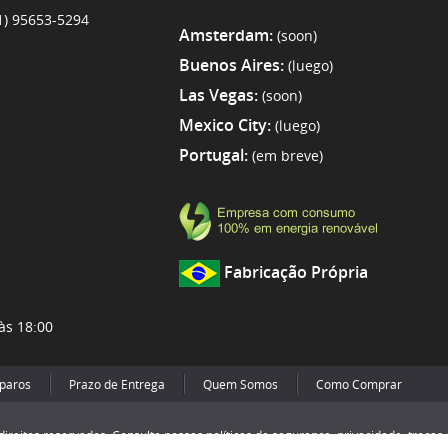
1) 95653-5294
Amsterdam:
(soon)
Buenos Aires:
(luego)
Las Vegas:
(soon)
Mexico City:
(luego)
Portugal:
(em breve)
Fabricação Própria
às 18:00
eparos
Prazo de Entrega
Quem Somos
Como Comprar
direitos reservados. Consulte nossas políticas de segurança, privacidade, trocas 