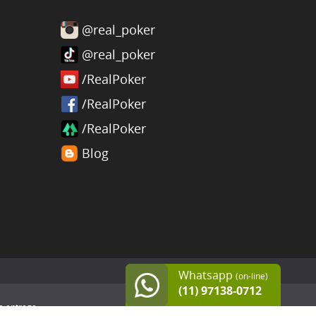
@real_poker
@real_poker
/RealPoker
/RealPoker
/RealPoker
Blog
Whatsapp
(on-line)
(11) 97138-0712
e entrega.