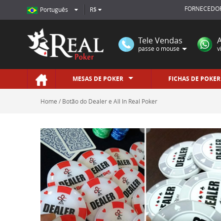
FORNECEDOR
Português
R$
Tele Vendas
passe o mouse
v
MESAS DE POKER
FICHAS DE POKER
Home
Botão do Dealer e All In Real Poker