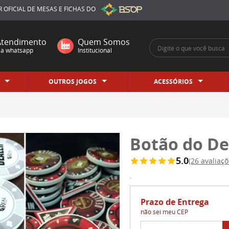
CIRCUIT BRAZIL
 OFICIAL
DE MESAS E FICHAS DO
Atendimento
Quem Somos
ia whatsapp
Institucional
OUTROS JOGOS
ACESSÓRIOS
Botão do Dea
5.0
(26 avaliaçõ
.
Prazo de Entrega
não sei meu CEP