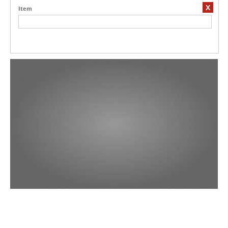
X
Item
01
Acessório