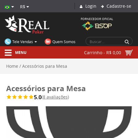
Login
Cadastre-se
R$
FORNECEDOR OFICIAL
CIRCUIT BRAZIL
Tele Vendas
Quem Somos
Carrinho - R$ 0,00
MENU
Home
Acessórios para Mesa
Acessórios para Mesa
5.0
(8 avaliações)