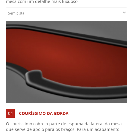
mesa com um detalhe mais luxuoso.
04
COURÍSSIMO DA BORDA
O couríssimo cobre a parte de espuma da lateral da mesa
que serve de apoio para os braços. Para um acabamento