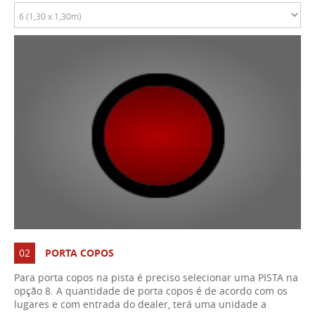
02
PORTA COPOS
Para porta copos na pista é preciso selecionar uma PISTA na
opção 8. A quantidade de porta copos é de acordo com os
lugares e com entrada do dealer, terá uma unidade a