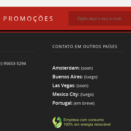
E PROMOÇÕES
CONTATO EM OUTROS PAÍSES
1) 95653-5294
Amsterdam:
(soon)
Buenos Aires:
(luego)
Las Vegas:
(soon)
Mexico City:
(luego)
Portugal:
(em breve)