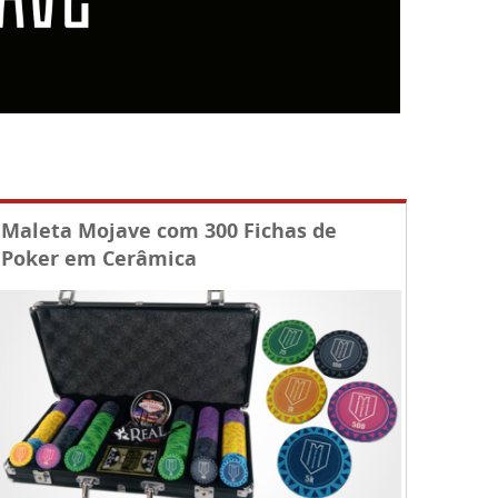
Maleta Mojave com 300 Fichas de
Poker em Cerâmica