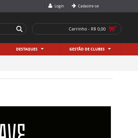
Login
Cadastre-se
Carrinho - R$ 0,00
DESTAQUES
GESTÃO DE CLUBES