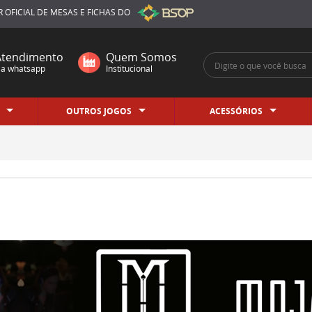
 OFICIAL
DE MESAS E FICHAS DO
Atendimento
Quem Somos
ia whatsapp
Institucional
OUTROS JOGOS
ACESSÓRIOS