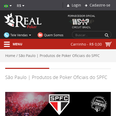
Login
Cadastre-se
R$
FORNECEDOR OFICIAL
CIRCUIT BRAZIL
Tele Vendas
Quem Somos
Carrinho - R$ 0,00
MENU
Home
São Paulo | Produtos de Poker Oficiais do SPFC
São Paulo | Produtos de Poker Oficiais do SPFC